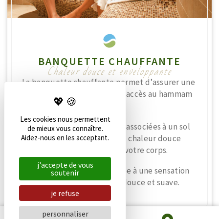
BANQUETTE CHAUFFANTE
Chaleur douce et enveloppante
La banquette chauffante permet d’assurer une
pause réconfortante entre l’accès au hammam
ou bien au sauna.
Les cookies nous permettent
Les assises chauffantes sont associées à un sol
de mieux vous connaître.
rayonnant afin d’obtenir une chaleur douce
Aidez-nous en les acceptant.
bienfaisante qui enveloppe votre corps.
j'accepte de vous
La chaleur maitrisée participe à une sensation
soutenir
de relaxation régénérante, douce et suave.
je refuse
personnaliser