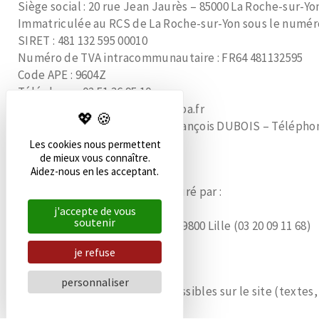
Siège social : 20 rue Jean Jaurès – 85000 La Roche-sur-Yo
Immatriculée au RCS de La Roche-sur-Yon sous le numéro
SIRET : 481 132 595 00010
Numéro de TVA intracommunautaire : FR64 481132595
Code APE : 9604Z
Téléphone : 02 51 36 95 10
Adresse e-mail : contact@dayspa.fr
Directeur de la publication : François DUBOIS – Téléphone 
Les cookies nous permettent
de mieux vous connaître.
Aidez-nous en les acceptant.
Hébergement
L’hébergement du site est assuré par :
GROUP DIS
j'accepte de vous
soutenir
Group Dis au 28, rue des Arts, 59800 Lille (03 20 09 11 68)
je refuse
Propriété intellectuelle
personnaliser
L’ensemble des éléments accessibles sur le site (textes, 
droit d’usage.