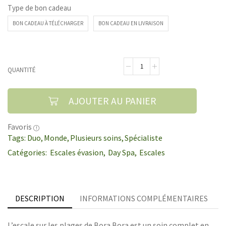
Type de bon cadeau
BON CADEAU À TÉLÉCHARGER
BON CADEAU EN LIVRAISON
QUANTITÉ
AJOUTER AU PANIER
Favoris
Tags:
Duo
,
Monde
,
Plusieurs soins
,
Spécialiste
Catégories:
Escales évasion
,
Day Spa
,
Escales
DESCRIPTION
INFORMATIONS COMPLÉMENTAIRES
L’escale sur les plages de Bora Bora est un soin complet en